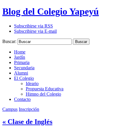
Blog del Colegio Yapeyú
Subscribirse via RSS
Subscribirse via E-mail
Buscar:
Buscar
Home
Jardín
Primaria
Secundaria
Alumni
El Colegio
Ideario
Propuesta Educativa
Himno del Colegio
Contacto
Campus
Inscripción
« Clase de Inglés